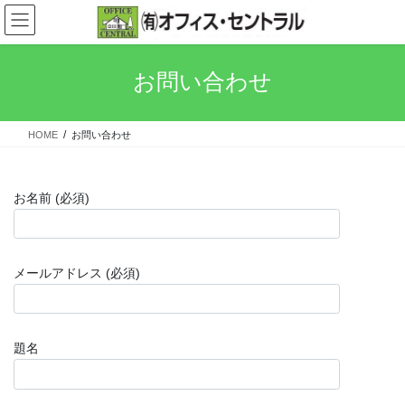
コ
ナ
ン
ビ
テ
ゲ
ン
ー
お問い合わせ
ツ
シ
へ
ョ
ス
ン
HOME
お問い合わせ
キ
に
ッ
移
プ
動
お名前 (必須)
メールアドレス (必須)
題名