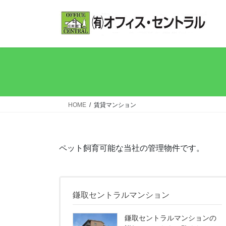
コ
ナ
ン
ビ
テ
ゲ
ン
ー
ツ
シ
へ
ョ
ス
ン
キ
に
ッ
移
HOME
賃貸マンション
プ
動
ペット飼育可能な当社の管理物件です。
鎌取セントラルマンション
鎌取セントラルマンションの